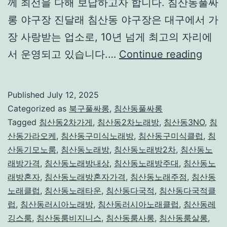
께 최선을 다해 보답하고자 합니다. 침산동풀싸
롱 야구장 진달래 침산동 야구장은 대구에서 가
장 사랑받는 업소로, 10년 넘게 최고의 자리에
침
서 운영되고 있습니다.…
Continue reading
산
동
Published
July 12, 2025
풀
Categorized as
북구풀싸롱
,
침산동풀싸롱
싸
Tagged
침산동2차가게
,
침산동2차노래방
,
침산동3NO
,
침
산동가라오케
,
침산동구미식노래방
,
침산동구미식클럽
,
침
롱
산동기모노룸
,
침산동노래방
,
침산동노래방2차
,
침산동노
완
래방가격
,
침산동노래방내상
,
침산동노래방주대
,
침산동노
벽
래방혼자
,
침산동노래방혼자가격
,
침산동노래주점
,
침산동
노래클럽
,
침산동노래타운
,
침산동다국적
,
침산동다국적클
가
럽
,
침산동러시아노래방
,
침산동러시아노래클럽
,
침산동레
이
깅스룸
,
침산동룸비지니스
,
침산동룸사롱
,
침산동룸살롱
,
드