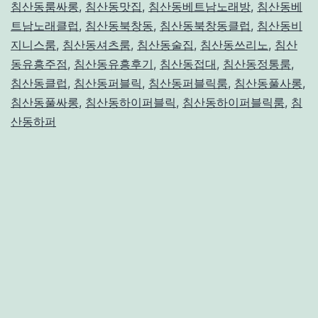
침산동룸싸롱
,
침산동맛집
,
침산동베트남노래방
,
침산동베
–
트남노래클럽
,
침산동북창동
,
침산동북창동클럽
,
침산동비
지니스룸
,
침산동셔츠룸
,
침산동술집
,
침산동쓰리노
,
침산
위
동유흥주점
,
침산동유흥후기
,
침산동접대
,
침산동정통룸
,
치,
침산동클럽
,
침산동퍼블릭
,
침산동퍼블릭룸
,
침산동풀사롱
,
가
침산동풀싸롱
,
침산동하이퍼블릭
,
침산동하이퍼블릭룸
,
침
격,
산동하퍼
시
스
템
총
정
리