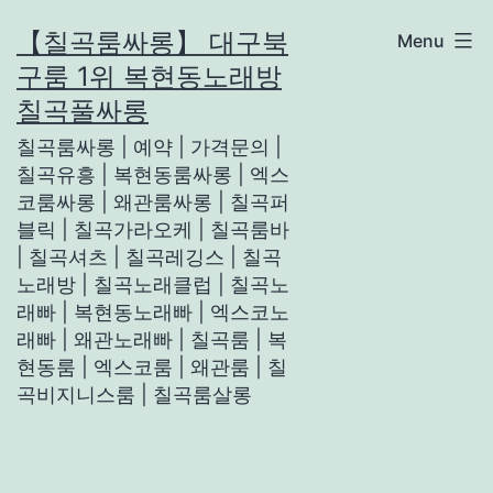
Skip
【칠곡룸싸롱】 대구북
Menu
to
구룸 1위 복현동노래방
content
칠곡풀싸롱
칠곡룸싸롱 | 예약 | 가격문의 |
칠곡유흥 | 복현동룸싸롱 | 엑스
코룸싸롱 | 왜관룸싸롱 | 칠곡퍼
블릭 | 칠곡가라오케 | 칠곡룸바
| 칠곡셔츠 | 칠곡레깅스 | 칠곡
노래방 | 칠곡노래클럽 | 칠곡노
래빠 | 복현동노래빠 | 엑스코노
래빠 | 왜관노래빠 | 칠곡룸 | 복
현동룸 | 엑스코룸 | 왜관룸 | 칠
곡비지니스룸 | 칠곡룸살롱