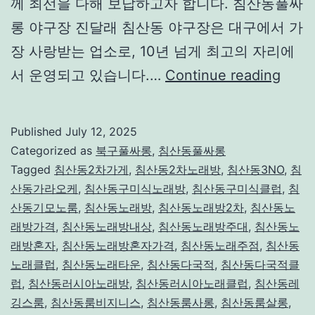
께 최선을 다해 보답하고자 합니다. 침산동풀싸
롱 야구장 진달래 침산동 야구장은 대구에서 가
장 사랑받는 업소로, 10년 넘게 최고의 자리에
침
서 운영되고 있습니다.…
Continue reading
산
동
Published
July 12, 2025
풀
Categorized as
북구풀싸롱
,
침산동풀싸롱
싸
Tagged
침산동2차가게
,
침산동2차노래방
,
침산동3NO
,
침
산동가라오케
,
침산동구미식노래방
,
침산동구미식클럽
,
침
롱
산동기모노룸
,
침산동노래방
,
침산동노래방2차
,
침산동노
완
래방가격
,
침산동노래방내상
,
침산동노래방주대
,
침산동노
벽
래방혼자
,
침산동노래방혼자가격
,
침산동노래주점
,
침산동
노래클럽
,
침산동노래타운
,
침산동다국적
,
침산동다국적클
가
럽
,
침산동러시아노래방
,
침산동러시아노래클럽
,
침산동레
이
깅스룸
,
침산동룸비지니스
,
침산동룸사롱
,
침산동룸살롱
,
드