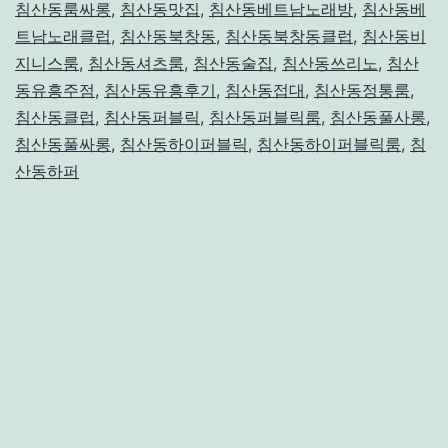
침산동룸싸롱
,
침산동맛집
,
침산동베트남노래방
,
침산동베
–
트남노래클럽
,
침산동북창동
,
침산동북창동클럽
,
침산동비
지니스룸
,
침산동셔츠룸
,
침산동술집
,
침산동쓰리노
,
침산
위
동유흥주점
,
침산동유흥후기
,
침산동접대
,
침산동정통룸
,
치,
침산동클럽
,
침산동퍼블릭
,
침산동퍼블릭룸
,
침산동풀사롱
,
가
침산동풀싸롱
,
침산동하이퍼블릭
,
침산동하이퍼블릭룸
,
침
격,
산동하퍼
시
스
템
총
정
리