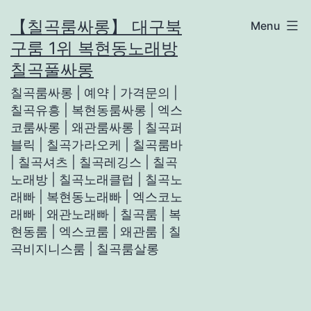
Skip
【칠곡룸싸롱】 대구북
Menu
to
구룸 1위 복현동노래방
content
칠곡풀싸롱
칠곡룸싸롱 | 예약 | 가격문의 |
칠곡유흥 | 복현동룸싸롱 | 엑스
코룸싸롱 | 왜관룸싸롱 | 칠곡퍼
블릭 | 칠곡가라오케 | 칠곡룸바
| 칠곡셔츠 | 칠곡레깅스 | 칠곡
노래방 | 칠곡노래클럽 | 칠곡노
래빠 | 복현동노래빠 | 엑스코노
래빠 | 왜관노래빠 | 칠곡룸 | 복
현동룸 | 엑스코룸 | 왜관룸 | 칠
곡비지니스룸 | 칠곡룸살롱