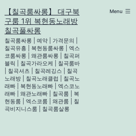
Skip
【칠곡룸싸롱】 대구북
Menu
to
구룸 1위 복현동노래방
content
칠곡풀싸롱
칠곡룸싸롱 | 예약 | 가격문의 |
칠곡유흥 | 복현동룸싸롱 | 엑스
코룸싸롱 | 왜관룸싸롱 | 칠곡퍼
블릭 | 칠곡가라오케 | 칠곡룸바
| 칠곡셔츠 | 칠곡레깅스 | 칠곡
노래방 | 칠곡노래클럽 | 칠곡노
래빠 | 복현동노래빠 | 엑스코노
래빠 | 왜관노래빠 | 칠곡룸 | 복
현동룸 | 엑스코룸 | 왜관룸 | 칠
곡비지니스룸 | 칠곡룸살롱