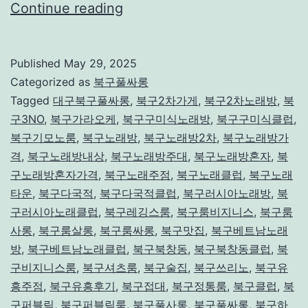
대
Continue reading
구
북
Published
May 29, 2025
구
Categorized as
북구풀싸롱
풀
Tagged
대구북구풀싸롱
,
북구2차가게
,
북구2차노래방
,
북
구3NO
,
북구가라오케
,
북구구미식노래방
,
북구구미식클럽
,
싸
북구기모노룸
,
북구노래방
,
북구노래방2차
,
북구노래방가
롱
격
,
북구노래방내상
,
북구노래방주대
,
북구노래방혼자
,
북
구노래방혼자가격
,
북구노래주점
,
북구노래클럽
,
북구노래
타운
,
북구다국적
,
북구다국적클럽
,
북구러시아노래방
,
북
구러시아노래클럽
,
북구레깅스룸
,
북구룸비지니스
,
북구룸
사롱
,
북구룸살롱
,
북구룸싸롱
,
북구맛집
,
북구베트남노래
방
,
북구베트남노래클럽
,
북구북창동
,
북구북창동클럽
,
북
구비지니스룸
,
북구셔츠룸
,
북구술집
,
북구쓰리노
,
북구유
흥주점
,
북구유흥후기
,
북구접대
,
북구정통룸
,
북구클럽
,
북
구퍼블릭
,
북구퍼블릭룸
,
북구풀사롱
,
북구풀싸롱
,
북구하