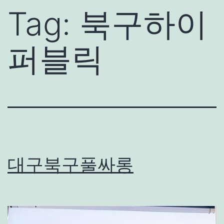
Tag:
북구하이
퍼블릭
대구북구풀싸롱