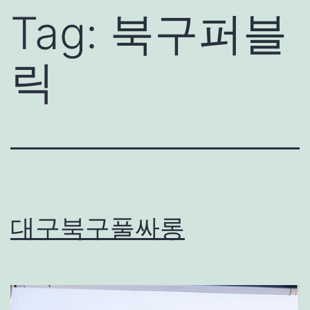
Tag:
북구퍼블
릭
대구북구풀싸롱