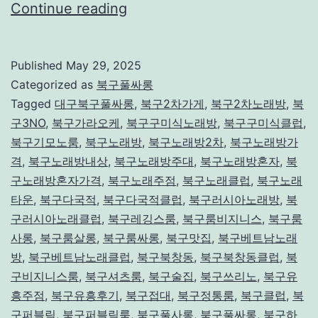
대
Continue reading
구
북
Published
May 29, 2025
구
Categorized as
북구풀싸롱
풀
Tagged
대구북구풀싸롱
,
북구2차가게
,
북구2차노래방
,
북
구3NO
,
북구가라오케
,
북구구미식노래방
,
북구구미식클럽
,
싸
북구기모노룸
,
북구노래방
,
북구노래방2차
,
북구노래방가
롱
격
,
북구노래방내상
,
북구노래방주대
,
북구노래방혼자
,
북
구노래방혼자가격
,
북구노래주점
,
북구노래클럽
,
북구노래
타운
,
북구다국적
,
북구다국적클럽
,
북구러시아노래방
,
북
구러시아노래클럽
,
북구레깅스룸
,
북구룸비지니스
,
북구룸
사롱
,
북구룸살롱
,
북구룸싸롱
,
북구맛집
,
북구베트남노래
방
,
북구베트남노래클럽
,
북구북창동
,
북구북창동클럽
,
북
구비지니스룸
,
북구셔츠룸
,
북구술집
,
북구쓰리노
,
북구유
흥주점
,
북구유흥후기
,
북구접대
,
북구정통룸
,
북구클럽
,
북
구퍼블릭
,
북구퍼블릭룸
,
북구풀사롱
,
북구풀싸롱
,
북구하