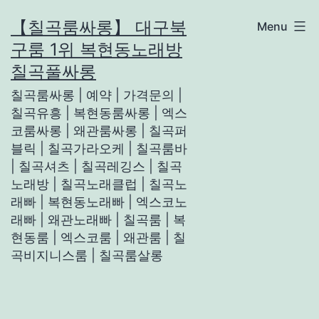
Skip
【칠곡룸싸롱】 대구북
Menu
to
구룸 1위 복현동노래방
content
칠곡풀싸롱
칠곡룸싸롱 | 예약 | 가격문의 |
칠곡유흥 | 복현동룸싸롱 | 엑스
코룸싸롱 | 왜관룸싸롱 | 칠곡퍼
블릭 | 칠곡가라오케 | 칠곡룸바
| 칠곡셔츠 | 칠곡레깅스 | 칠곡
노래방 | 칠곡노래클럽 | 칠곡노
래빠 | 복현동노래빠 | 엑스코노
래빠 | 왜관노래빠 | 칠곡룸 | 복
현동룸 | 엑스코룸 | 왜관룸 | 칠
곡비지니스룸 | 칠곡룸살롱