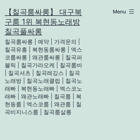
Skip
【칠곡룸싸롱】 대구북
Menu
to
구룸 1위 복현동노래방
content
칠곡풀싸롱
칠곡룸싸롱 | 예약 | 가격문의 |
칠곡유흥 | 복현동룸싸롱 | 엑스
코룸싸롱 | 왜관룸싸롱 | 칠곡퍼
블릭 | 칠곡가라오케 | 칠곡룸바
| 칠곡셔츠 | 칠곡레깅스 | 칠곡
노래방 | 칠곡노래클럽 | 칠곡노
래빠 | 복현동노래빠 | 엑스코노
래빠 | 왜관노래빠 | 칠곡룸 | 복
현동룸 | 엑스코룸 | 왜관룸 | 칠
곡비지니스룸 | 칠곡룸살롱