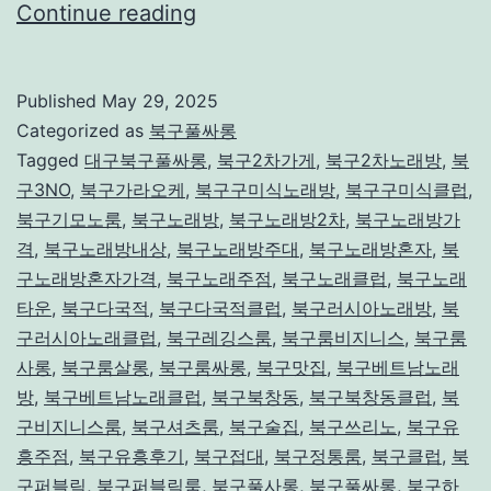
대
Continue reading
구
북
Published
May 29, 2025
구
Categorized as
북구풀싸롱
풀
Tagged
대구북구풀싸롱
,
북구2차가게
,
북구2차노래방
,
북
구3NO
,
북구가라오케
,
북구구미식노래방
,
북구구미식클럽
,
싸
북구기모노룸
,
북구노래방
,
북구노래방2차
,
북구노래방가
롱
격
,
북구노래방내상
,
북구노래방주대
,
북구노래방혼자
,
북
구노래방혼자가격
,
북구노래주점
,
북구노래클럽
,
북구노래
타운
,
북구다국적
,
북구다국적클럽
,
북구러시아노래방
,
북
구러시아노래클럽
,
북구레깅스룸
,
북구룸비지니스
,
북구룸
사롱
,
북구룸살롱
,
북구룸싸롱
,
북구맛집
,
북구베트남노래
방
,
북구베트남노래클럽
,
북구북창동
,
북구북창동클럽
,
북
구비지니스룸
,
북구셔츠룸
,
북구술집
,
북구쓰리노
,
북구유
흥주점
,
북구유흥후기
,
북구접대
,
북구정통룸
,
북구클럽
,
북
구퍼블릭
,
북구퍼블릭룸
,
북구풀사롱
,
북구풀싸롱
,
북구하