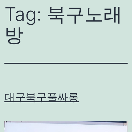
Tag:
북구노래
방
대구북구풀싸롱