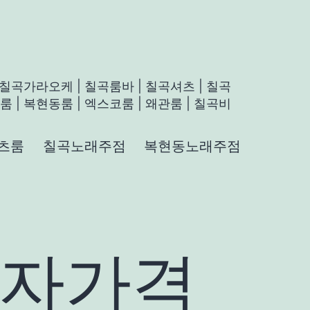
 칠곡가라오케 | 칠곡룸바 | 칠곡셔츠 | 칠곡
 | 복현동룸 | 엑스코룸 | 왜관룸 | 칠곡비
츠룸
칠곡노래주점
복현동노래주점
자가격