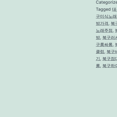
Categoriz
Tagged
대
구미식노래
방가격
,
북
노래주점
,
방
,
북구러
구룸싸롱
,
클럽
,
북구
기
,
북구접
롱
,
북구하