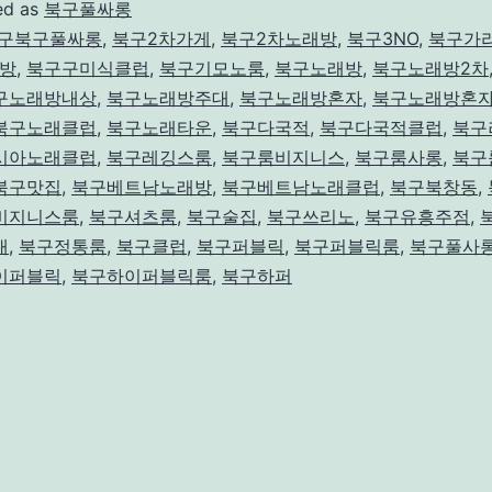
구
ed as
북구풀싸롱
풀
구북구풀싸롱
,
북구2차가게
,
북구2차노래방
,
북구3NO
,
북구가
방
,
북구구미식클럽
,
북구기모노룸
,
북구노래방
,
북구노래방2차
싸
구노래방내상
,
북구노래방주대
,
북구노래방혼자
,
북구노래방혼
롱
북구노래클럽
,
북구노래타운
,
북구다국적
,
북구다국적클럽
,
북구
시아노래클럽
,
북구레깅스룸
,
북구룸비지니스
,
북구룸사롱
,
북구
북구맛집
,
북구베트남노래방
,
북구베트남노래클럽
,
북구북창동
,
비지니스룸
,
북구셔츠룸
,
북구술집
,
북구쓰리노
,
북구유흥주점
,
대
,
북구정통룸
,
북구클럽
,
북구퍼블릭
,
북구퍼블릭룸
,
북구풀사
이퍼블릭
,
북구하이퍼블릭룸
,
북구하퍼