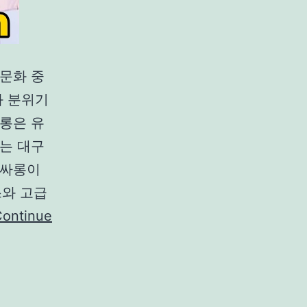
문화 중
와 분위기
롱은 유
는 대구
풀싸롱이
스와 고급
ontinue