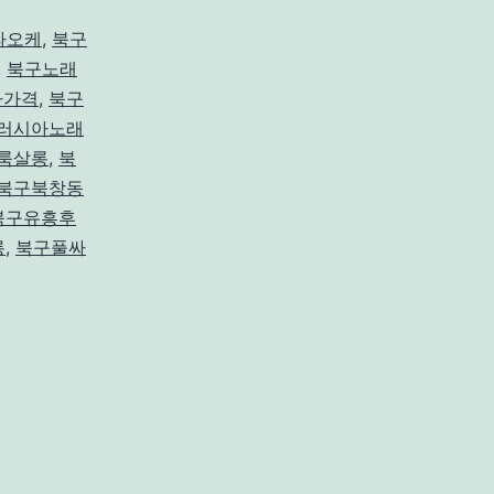
라오케
,
북구
,
북구노래
자가격
,
북구
러시아노래
룸살롱
,
북
북구북창동
북구유흥후
롱
,
북구풀싸