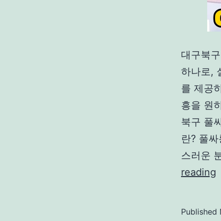
대구북구
하나로,
를 제공
흥을 원
북구 풀싸
란? 풀
스러운 
reading
Published