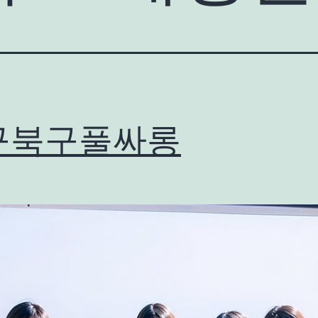
구북구풀싸롱