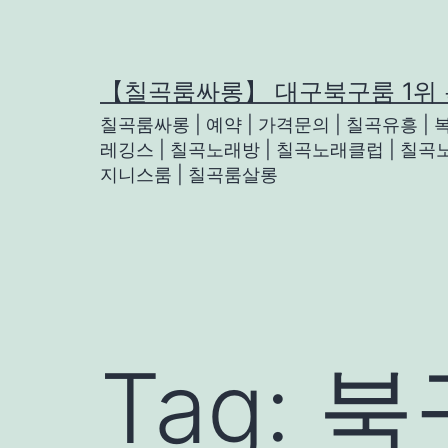
Skip
to
content
【칠곡룸싸롱】 대구북구룸 1위
칠곡룸싸롱 | 예약 | 가격문의 | 칠곡유흥 |
레깅스 | 칠곡노래방 | 칠곡노래클럽 | 칠곡노
지니스룸 | 칠곡룸살롱
Tag:
북