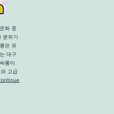
문화 중
와 분위기
롱은 유
는 대구
풀싸롱이
스와 고급
ontinue