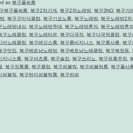
구
ed as
북구풀싸롱
풀
구북구풀싸롱
,
북구2차가게
,
북구2차노래방
,
북구3NO
,
북구가
방
,
북구구미식클럽
,
북구기모노룸
,
북구노래방
,
북구노래방2차
싸
구노래방내상
,
북구노래방주대
,
북구노래방혼자
,
북구노래방혼
롱
북구노래클럽
,
북구노래타운
,
북구다국적
,
북구다국적클럽
,
북구
시아노래클럽
,
북구레깅스룸
,
북구룸비지니스
,
북구룸사롱
,
북구
북구맛집
,
북구베트남노래방
,
북구베트남노래클럽
,
북구북창동
,
비지니스룸
,
북구셔츠룸
,
북구술집
,
북구쓰리노
,
북구유흥주점
,
대
,
북구정통룸
,
북구클럽
,
북구퍼블릭
,
북구퍼블릭룸
,
북구풀사
이퍼블릭
,
북구하이퍼블릭룸
,
북구하퍼