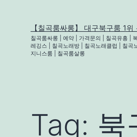
Skip
to
content
【칠곡룸싸롱】 대구북구룸 1위
칠곡룸싸롱 | 예약 | 가격문의 | 칠곡유흥 |
레깅스 | 칠곡노래방 | 칠곡노래클럽 | 칠곡노
지니스룸 | 칠곡룸살롱
Tag:
북