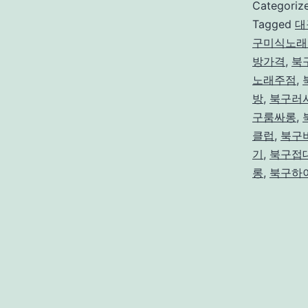
Categoriz
Tagged
대
구미식노래
방가격
,
북
노래주점
,
방
,
북구러
구룸싸롱
,
클럽
,
북구
기
,
북구접
롱
,
북구하