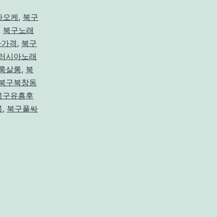
라오케
,
북구
,
북구노래
자가격
,
북구
러시아노래
룸살롱
,
북
북구북창동
북구유흥후
롱
,
북구풀싸