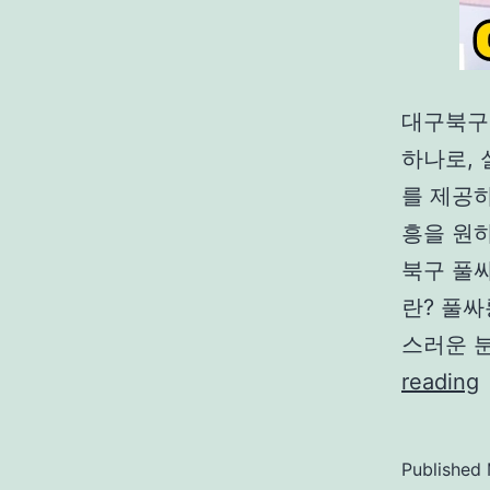
대구북구
하나로,
를 제공
흥을 원
북구 풀싸
란? 풀
스러운 
reading
Published