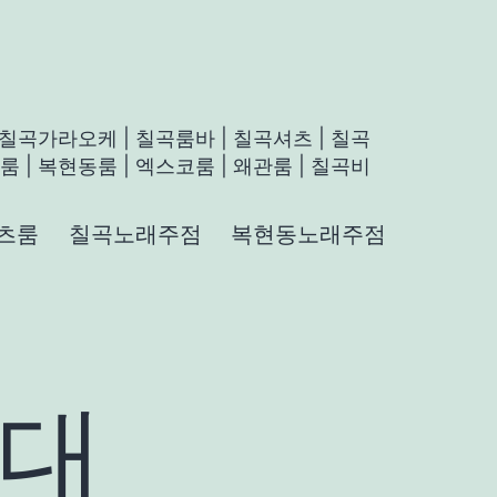
 칠곡가라오케 | 칠곡룸바 | 칠곡셔츠 | 칠곡
 | 복현동룸 | 엑스코룸 | 왜관룸 | 칠곡비
츠룸
칠곡노래주점
복현동노래주점
대