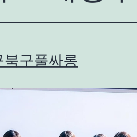
구북구풀싸롱