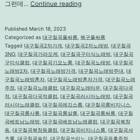
대
그런데…
Continue reading
구
룸
Published
March 18, 2023
싸
Categorized as
대구칠곡풀싸롱
,
북구풀싸롱
롱
Tagged
대구칠곡2차가게
,
대구칠곡2차노래방
,
대구칠곡
3NO
,
대구칠곡가라오케
,
대구칠곡구미식노래방
,
대구칠곡
칠
구미식클럽
,
대구칠곡기모노룸
,
대구칠곡노래방
,
대구칠곡
곡
노래방2차
,
대구칠곡노래방가격
,
대구칠곡노래방주대
,
대
구칠곡노래방혼자
,
대구칠곡노래방혼자가격
,
대구칠곡노래
주점
,
대구칠곡노래클럽
,
대구칠곡노래타운
,
대구칠곡다국
적
,
대구칠곡다국적클럽
,
대구칠곡러시아노래방
,
대구칠곡
러시아노래클럽
,
대구칠곡레깅스룸
,
대구칠곡룸비지니스
,
대구칠곡룸사롱
,
대구칠곡룸살롱
,
대구칠곡룸싸롱
,
대구칠
곡베트남노래방
,
대구칠곡베트남노래클럽
,
대구칠곡북창
동
,
대구칠곡북창동클럽
,
대구칠곡비지니스룸
,
대구칠곡셔
츠룸
,
대구칠곡술집
,
대구칠곡쓰리노
,
대구칠곡유흥주점
,