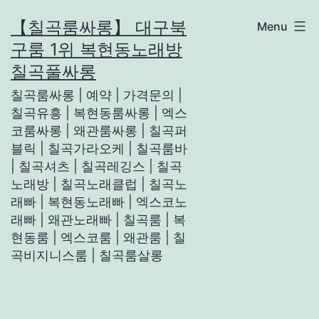
Skip
【칠곡룸싸롱】 대구북
Menu
to
구룸 1위 복현동노래방
content
칠곡풀싸롱
칠곡룸싸롱 | 예약 | 가격문의 |
칠곡유흥 | 복현동룸싸롱 | 엑스
코룸싸롱 | 왜관룸싸롱 | 칠곡퍼
블릭 | 칠곡가라오케 | 칠곡룸바
| 칠곡셔츠 | 칠곡레깅스 | 칠곡
노래방 | 칠곡노래클럽 | 칠곡노
래빠 | 복현동노래빠 | 엑스코노
래빠 | 왜관노래빠 | 칠곡룸 | 복
현동룸 | 엑스코룸 | 왜관룸 | 칠
곡비지니스룸 | 칠곡룸살롱