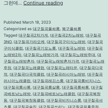
대
그런데…
Continue reading
구
룸
Published
March 18, 2023
싸
Categorized as
대구칠곡풀싸롱
,
북구풀싸롱
롱
Tagged
대구칠곡2차가게
,
대구칠곡2차노래방
,
대구칠곡
3NO
,
대구칠곡가라오케
,
대구칠곡구미식노래방
,
대구칠곡
칠
구미식클럽
,
대구칠곡기모노룸
,
대구칠곡노래방
,
대구칠곡
곡
노래방2차
,
대구칠곡노래방가격
,
대구칠곡노래방주대
,
대
구칠곡노래방혼자
,
대구칠곡노래방혼자가격
,
대구칠곡노래
주점
,
대구칠곡노래클럽
,
대구칠곡노래타운
,
대구칠곡다국
적
,
대구칠곡다국적클럽
,
대구칠곡러시아노래방
,
대구칠곡
러시아노래클럽
,
대구칠곡레깅스룸
,
대구칠곡룸비지니스
,
대구칠곡룸사롱
,
대구칠곡룸살롱
,
대구칠곡룸싸롱
,
대구칠
곡베트남노래방
,
대구칠곡베트남노래클럽
,
대구칠곡북창
동
,
대구칠곡북창동클럽
,
대구칠곡비지니스룸
,
대구칠곡셔
츠룸
,
대구칠곡술집
,
대구칠곡쓰리노
,
대구칠곡유흥주점
,