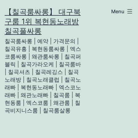
Skip
【칠곡룸싸롱】 대구북
Menu
to
구룸 1위 복현동노래방
content
칠곡풀싸롱
칠곡룸싸롱 | 예약 | 가격문의 |
칠곡유흥 | 복현동룸싸롱 | 엑스
코룸싸롱 | 왜관룸싸롱 | 칠곡퍼
블릭 | 칠곡가라오케 | 칠곡룸바
| 칠곡셔츠 | 칠곡레깅스 | 칠곡
노래방 | 칠곡노래클럽 | 칠곡노
래빠 | 복현동노래빠 | 엑스코노
래빠 | 왜관노래빠 | 칠곡룸 | 복
현동룸 | 엑스코룸 | 왜관룸 | 칠
곡비지니스룸 | 칠곡룸살롱