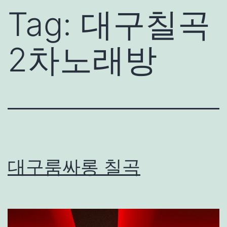
Tag:
대구칠곡
2차노래방
대구룸싸롱 칠곡