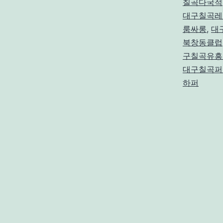
칠곡다국적
대구칠곡레
룸싸롱
,
대
북창동클럽
구칠곡유흥
대구칠곡퍼
하퍼