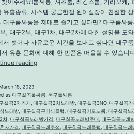
 찾아주세요!룸싸롱, 셔츠룸, 레깅스룸, 가라오케,
한 유흥종류, 시스템 궁금한점 원이실장이 친절한 상
. 대구룸싸롱을 제대로 즐기고 싶다면? 대구룸싸롱
1부, 대구2부, 대구1차, 대구2차에 대한 설명을 도
상에서 벗어나 자유로운 시간을 보내고 싶다면 대구
서 유흥 문화에 대해 한 번쯤은 떠올릴 수 있습니다
대
tinue reading
구
룸
March 18, 2023
싸
ed as
대구칠곡풀싸롱
,
북구풀싸롱
롱
구칠곡2차가게
,
대구칠곡2차노래방
,
대구칠곡3NO
,
대구칠곡가
식노래방
,
대구칠곡구미식클럽
,
대구칠곡기모노룸
,
대구칠곡노
칠
2차
,
대구칠곡노래방가격
,
대구칠곡노래방주대
,
대구칠곡노래
곡
혼자가격
,
대구칠곡노래주점
,
대구칠곡노래클럽
,
대구칠곡노래