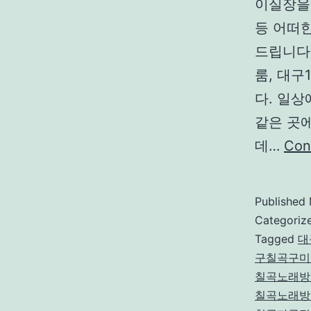
이실장을
등 어떠
드립니다
룸, 대구
다. 일
같은 곳에
데…
Con
Published
Categoriz
Tagged
대
구칠곡구미
칠곡노래방
칠곡노래방