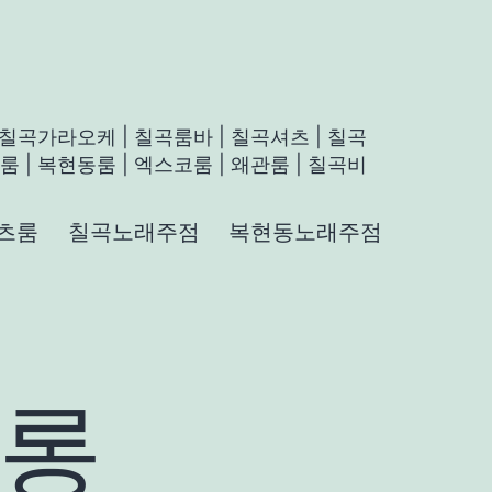
 칠곡가라오케 | 칠곡룸바 | 칠곡셔츠 | 칠곡
 | 복현동룸 | 엑스코룸 | 왜관룸 | 칠곡비
츠룸
칠곡노래주점
복현동노래주점
롱