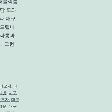
 퍼블릭룸
담 도와
과 대구
와드립니
룸싸롱과
. 그런
라오케
,
대
래방
,
대구
방혼자
,
대구
타운
,
대구