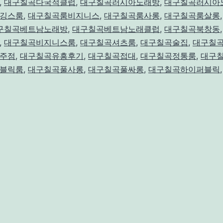
,
대구칠곡다국적클럽
,
대구칠곡러시아노래방
,
대구칠곡러시아
깅스룸
,
대구칠곡룸비지니스
,
대구칠곡룸사롱
,
대구칠곡룸살롱
구칠곡베트남노래방
,
대구칠곡베트남노래클럽
,
대구칠곡북창동
,
대구칠곡비지니스룸
,
대구칠곡셔츠룸
,
대구칠곡술집
,
대구칠
주점
,
대구칠곡유흥후기
,
대구칠곡접대
,
대구칠곡정통룸
,
대구
블릭룸
,
대구칠곡풀사롱
,
대구칠곡풀싸롱
,
대구칠곡하이퍼블릭