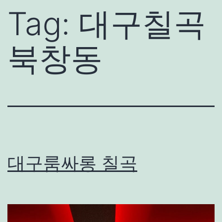
Tag:
대구칠곡
북창동
대구룸싸롱 칠곡