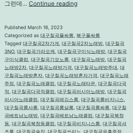
대
그런데…
Continue reading
구
룸
Published
March 18, 2023
싸
Categorized as
대구칠곡풀싸롱
,
북구풀싸롱
롱
Tagged
대구칠곡2차가게
,
대구칠곡2차노래방
,
대구칠곡
3NO
,
대구칠곡가라오케
,
대구칠곡구미식노래방
,
대구칠곡
칠
구미식클럽
,
대구칠곡기모노룸
,
대구칠곡노래방
,
대구칠곡
곡
노래방2차
,
대구칠곡노래방가격
,
대구칠곡노래방주대
,
대
구칠곡노래방혼자
,
대구칠곡노래방혼자가격
,
대구칠곡노래
주점
,
대구칠곡노래클럽
,
대구칠곡노래타운
,
대구칠곡다국
적
,
대구칠곡다국적클럽
,
대구칠곡러시아노래방
,
대구칠곡
러시아노래클럽
,
대구칠곡레깅스룸
,
대구칠곡룸비지니스
,
대구칠곡룸사롱
,
대구칠곡룸살롱
,
대구칠곡룸싸롱
,
대구칠
곡베트남노래방
,
대구칠곡베트남노래클럽
,
대구칠곡북창
동
,
대구칠곡북창동클럽
,
대구칠곡비지니스룸
,
대구칠곡셔
츠룸
,
대구칠곡술집
,
대구칠곡쓰리노
,
대구칠곡유흥주점
,