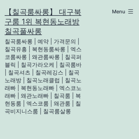
Skip
【칠곡룸싸롱】 대구북
Menu
to
구룸 1위 복현동노래방
content
칠곡풀싸롱
칠곡룸싸롱 | 예약 | 가격문의 |
칠곡유흥 | 복현동룸싸롱 | 엑스
코룸싸롱 | 왜관룸싸롱 | 칠곡퍼
블릭 | 칠곡가라오케 | 칠곡룸바
| 칠곡셔츠 | 칠곡레깅스 | 칠곡
노래방 | 칠곡노래클럽 | 칠곡노
래빠 | 복현동노래빠 | 엑스코노
래빠 | 왜관노래빠 | 칠곡룸 | 복
현동룸 | 엑스코룸 | 왜관룸 | 칠
곡비지니스룸 | 칠곡룸살롱