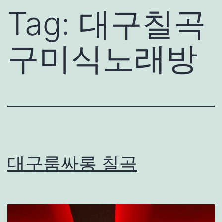
Tag:
대구칠곡
구미식노래방
대구룸싸롱 칠곡