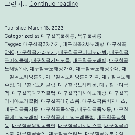
대
그런데…
Continue reading
구
룸
Published
March 18, 2023
싸
Categorized as
대구칠곡풀싸롱
,
북구풀싸롱
롱
Tagged
대구칠곡2차가게
,
대구칠곡2차노래방
,
대구칠곡
3NO
,
대구칠곡가라오케
,
대구칠곡구미식노래방
,
대구칠곡
칠
구미식클럽
,
대구칠곡기모노룸
,
대구칠곡노래방
,
대구칠곡
곡
노래방2차
,
대구칠곡노래방가격
,
대구칠곡노래방주대
,
대
구칠곡노래방혼자
,
대구칠곡노래방혼자가격
,
대구칠곡노래
주점
,
대구칠곡노래클럽
,
대구칠곡노래타운
,
대구칠곡다국
적
,
대구칠곡다국적클럽
,
대구칠곡러시아노래방
,
대구칠곡
러시아노래클럽
,
대구칠곡레깅스룸
,
대구칠곡룸비지니스
,
대구칠곡룸사롱
,
대구칠곡룸살롱
,
대구칠곡룸싸롱
,
대구칠
곡베트남노래방
,
대구칠곡베트남노래클럽
,
대구칠곡북창
동
,
대구칠곡북창동클럽
,
대구칠곡비지니스룸
,
대구칠곡셔
츠룸
,
대구칠곡술집
,
대구칠곡쓰리노
,
대구칠곡유흥주점
,