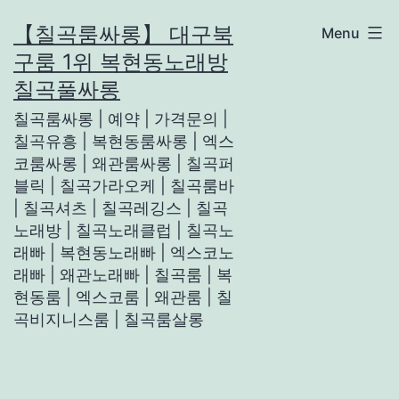
Skip
【칠곡룸싸롱】 대구북
Menu
to
구룸 1위 복현동노래방
content
칠곡풀싸롱
칠곡룸싸롱 | 예약 | 가격문의 |
칠곡유흥 | 복현동룸싸롱 | 엑스
코룸싸롱 | 왜관룸싸롱 | 칠곡퍼
블릭 | 칠곡가라오케 | 칠곡룸바
| 칠곡셔츠 | 칠곡레깅스 | 칠곡
노래방 | 칠곡노래클럽 | 칠곡노
래빠 | 복현동노래빠 | 엑스코노
래빠 | 왜관노래빠 | 칠곡룸 | 복
현동룸 | 엑스코룸 | 왜관룸 | 칠
곡비지니스룸 | 칠곡룸살롱