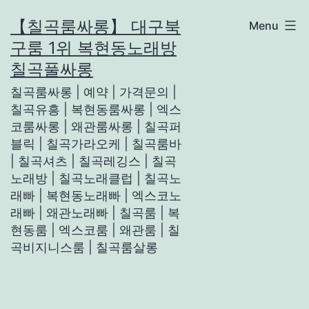
Skip
【칠곡룸싸롱】 대구북
Menu
to
구룸 1위 복현동노래방
content
칠곡풀싸롱
칠곡룸싸롱 | 예약 | 가격문의 |
칠곡유흥 | 복현동룸싸롱 | 엑스
코룸싸롱 | 왜관룸싸롱 | 칠곡퍼
블릭 | 칠곡가라오케 | 칠곡룸바
| 칠곡셔츠 | 칠곡레깅스 | 칠곡
노래방 | 칠곡노래클럽 | 칠곡노
래빠 | 복현동노래빠 | 엑스코노
래빠 | 왜관노래빠 | 칠곡룸 | 복
현동룸 | 엑스코룸 | 왜관룸 | 칠
곡비지니스룸 | 칠곡룸살롱