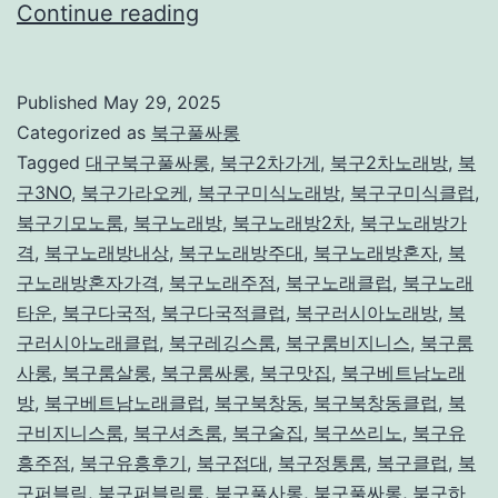
대
Continue reading
구
북
Published
May 29, 2025
구
Categorized as
북구풀싸롱
풀
Tagged
대구북구풀싸롱
,
북구2차가게
,
북구2차노래방
,
북
구3NO
,
북구가라오케
,
북구구미식노래방
,
북구구미식클럽
,
싸
북구기모노룸
,
북구노래방
,
북구노래방2차
,
북구노래방가
롱
격
,
북구노래방내상
,
북구노래방주대
,
북구노래방혼자
,
북
구노래방혼자가격
,
북구노래주점
,
북구노래클럽
,
북구노래
타운
,
북구다국적
,
북구다국적클럽
,
북구러시아노래방
,
북
구러시아노래클럽
,
북구레깅스룸
,
북구룸비지니스
,
북구룸
사롱
,
북구룸살롱
,
북구룸싸롱
,
북구맛집
,
북구베트남노래
방
,
북구베트남노래클럽
,
북구북창동
,
북구북창동클럽
,
북
구비지니스룸
,
북구셔츠룸
,
북구술집
,
북구쓰리노
,
북구유
흥주점
,
북구유흥후기
,
북구접대
,
북구정통룸
,
북구클럽
,
북
구퍼블릭
,
북구퍼블릭룸
,
북구풀사롱
,
북구풀싸롱
,
북구하