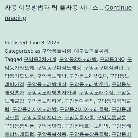
싸롱 이용방법과 팁 풀싸롱 서비스…
Continue
구
reading
암
동
Published
June 8, 2025
풀
Categorized as
구암동풀싸롱
,
대구칠곡풀싸롱
싸
Tagged
구암동2차가게
,
구암동2차노래방
,
구암동3NO
,
구
암동가라오케
,
구암동구미식노래방
,
구암동구미식클럽
,
구
롱,
암동기모노룸
,
구암동노래방
,
구암동노래방2차
,
구암동노
특
래방가격
,
구암동노래방내상
,
구암동노래방주대
,
구암동노
별
래방혼자
,
구암동노래방혼자가격
,
구암동노래주점
,
구암동
노래클럽
,
한
구암동노래타운
,
구암동다국적
,
구암동다국적클
럽
,
구암동러시아노래방
,
구암동러시아노래클럽
,
구암동레
당
깅스룸
,
구암동룸비지니스
,
구암동룸사롱
,
구암동룸살롱
,
신
구암동룸싸롱
,
구암동맛집
,
구암동베트남노래방
,
구암동베
을
트남노래클럽
,
구암동북창동
,
구암동북창동클럽
,
구암동비