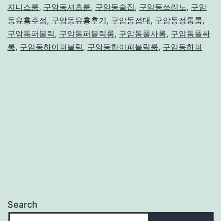
지니스룸
,
구암동셔츠룸
,
구암동술집
,
구암동쓰리노
,
구암
위
동유흥주점
,
구암동유흥후기
,
구암동접대
,
구암동정통룸
,
한
구암동퍼블릭
,
구암동퍼블릭룸
,
구암동풀사롱
,
구암동풀싸
선
롱
,
구암동하이퍼블릭
,
구암동하이퍼블릭룸
,
구암동하퍼
택
‘대
구
의
밤’
Search