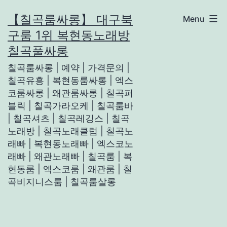
Skip
【칠곡룸싸롱】 대구북
Menu
to
구룸 1위 복현동노래방
content
칠곡풀싸롱
칠곡룸싸롱 | 예약 | 가격문의 |
칠곡유흥 | 복현동룸싸롱 | 엑스
코룸싸롱 | 왜관룸싸롱 | 칠곡퍼
블릭 | 칠곡가라오케 | 칠곡룸바
| 칠곡셔츠 | 칠곡레깅스 | 칠곡
노래방 | 칠곡노래클럽 | 칠곡노
래빠 | 복현동노래빠 | 엑스코노
래빠 | 왜관노래빠 | 칠곡룸 | 복
현동룸 | 엑스코룸 | 왜관룸 | 칠
곡비지니스룸 | 칠곡룸살롱