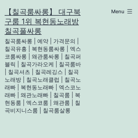
Skip
【칠곡룸싸롱】 대구북
Menu
to
구룸 1위 복현동노래방
content
칠곡풀싸롱
칠곡룸싸롱 | 예약 | 가격문의 |
칠곡유흥 | 복현동룸싸롱 | 엑스
코룸싸롱 | 왜관룸싸롱 | 칠곡퍼
블릭 | 칠곡가라오케 | 칠곡룸바
| 칠곡셔츠 | 칠곡레깅스 | 칠곡
노래방 | 칠곡노래클럽 | 칠곡노
래빠 | 복현동노래빠 | 엑스코노
래빠 | 왜관노래빠 | 칠곡룸 | 복
현동룸 | 엑스코룸 | 왜관룸 | 칠
곡비지니스룸 | 칠곡룸살롱