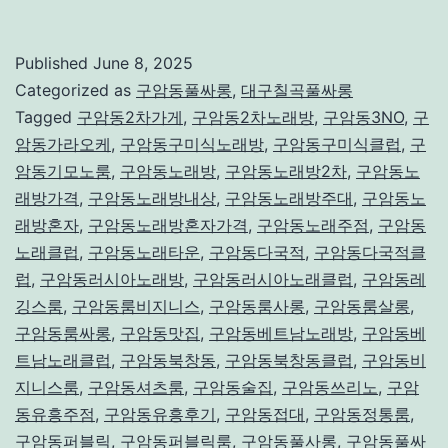
암
동
Published
June 8, 2025
풀
Categorized as
구암동풀싸롱
,
대구칠곡풀싸롱
싸
Tagged
구암동2차가게
,
구암동2차노래방
,
구암동3NO
,
구
암동가라오케
,
구암동구미식노래방
,
구암동구미식클럽
,
구
롱,
암동기모노룸
,
구암동노래방
,
구암동노래방2차
,
구암동노
특
래방가격
,
구암동노래방내상
,
구암동노래방주대
,
구암동노
별
래방혼자
,
구암동노래방혼자가격
,
구암동노래주점
,
구암동
노래클럽
,
한
구암동노래타운
,
구암동다국적
,
구암동다국적클
럽
,
구암동러시아노래방
,
구암동러시아노래클럽
,
구암동레
당
깅스룸
,
구암동룸비지니스
,
구암동룸사롱
,
구암동룸살롱
,
신
구암동룸싸롱
,
구암동맛집
,
구암동베트남노래방
,
구암동베
을
트남노래클럽
,
구암동북창동
,
구암동북창동클럽
,
구암동비
지니스룸
,
구암동셔츠룸
,
구암동술집
,
구암동쓰리노
,
구암
위
동유흥주점
,
구암동유흥후기
,
구암동접대
,
구암동정통룸
,
한
구암동퍼블릭
,
구암동퍼블릭룸
,
구암동풀사롱
,
구암동풀싸